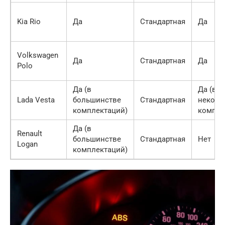
Kia Rio
Да
Стандартная
Да
Volkswagen
Да
Стандартная
Да
Polo
Да (в
Да (в
Lada Vesta
большинстве
Стандартная
некото
комплектаций)
компле
Да (в
Renault
большинстве
Стандартная
Нет
Logan
комплектаций)