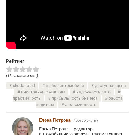
Рейтинг
( Пока оценок нет )
skoda rapid
выбор автомобиля
доступная цена
иностранные машины
надежность авто
практичность
прибыльность бизнеса
работа
водителя
экономичность
Елена Петрова
/ автор статьи
Елена Петрова — редактор
автомобильного раздела. Рассматривает