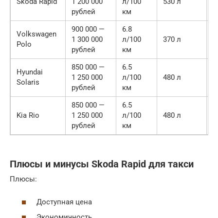
Skoda Rapid
1 200 000
л/100
530 л
В
рублей
км
900 000 —
6.8
Volkswagen
1 300 000
л/100
370 л
В
Polo
рублей
км
850 000 —
6.5
Hyundai
1 250 000
л/100
480 л
С
Solaris
рублей
км
850 000 —
6.5
Kia Rio
1 250 000
л/100
480 л
С
рублей
км
Плюсы и минусы Skoda Rapid для такси
Плюсы:
Доступная цена
Экономичность