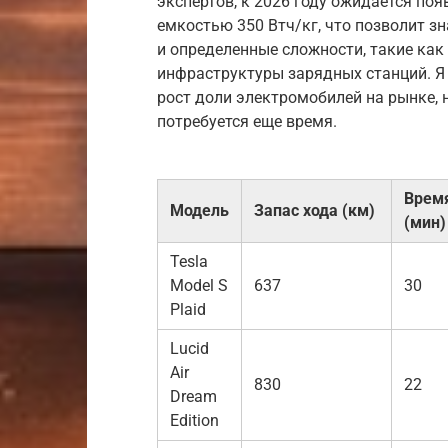
экспертов, к 2026 году ожидается по
емкостью 350 Втч/кг, что позволит з
и определенные сложности, такие как
инфраструктуры зарядных станций. Я
рост доли электромобилей на рынке, 
потребуется еще время.
Врем
Модель
Запас хода (км)
(мин)
Tesla
Model S
637
30
Plaid
Lucid
Air
830
22
Dream
Edition