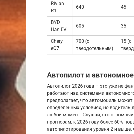
Rivian
640
45
R1T
BYD
605
35
Han EV
Chery
700 (с
15 (с
eQ7
твердотельным)
твер
Автопилот и автономное
Автопилот 2026 года – это уже не фан
работают над системами автономного
предполагает, что автомобиль может
определенных условиях, но водитель 
любой момент. Слушай, это огромный 
прогнозам, к 2026 году более 60% н
автопилотирования уровня 2 и выше. 