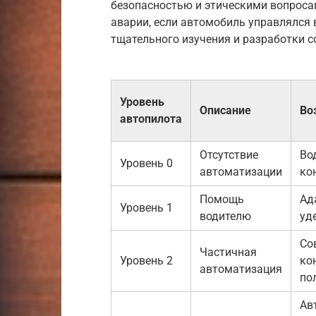
безопасностью и этическими вопросам
аварии, если автомобиль управлялся
тщательного изучения и разработки 
Уровень
Описание
Во
автопилота
Отсутствие
Во
Уровень 0
автоматизации
ко
Помощь
Ад
Уровень 1
водителю
уд
Со
Частичная
Уровень 2
ко
автоматизация
по
Ав