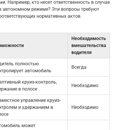
и. Например, кто несет ответственность в случае
 в автономном режиме? Эти вопросы требуют
соответствующих нормативных актов.
Необходимость
зможности
вмешательства
водителя
дитель полностью
Всегда
нтролирует автомобиль
аптивный круиз-контроль,
Необходимо
ержание в полосе
вместное управление круиз-
нтролем и удержанием в
Необходимо
лосе
томобиль может