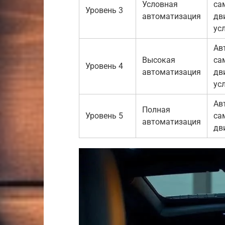
Условная
са
Уровень 3
автоматизация
дв
ус
Ав
Высокая
са
Уровень 4
автоматизация
дв
ус
Ав
Полная
Уровень 5
са
автоматизация
дв