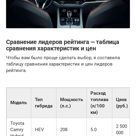
Сравнение лидеров рейтинга ⎼ таблица
сравнения характеристик и цен
Чтобы вам было проще сделать выбор, я составила
таблицу сравнения характеристик и цен лидеров
рейтинга.
Расход
Тип
Мощность
топлива
Цена
Модель
гибрида
(л.с.)
(л/100
(руб.)
км)
Toyota
2 500
Camry
HEV
208
5.0
000
Hybrid