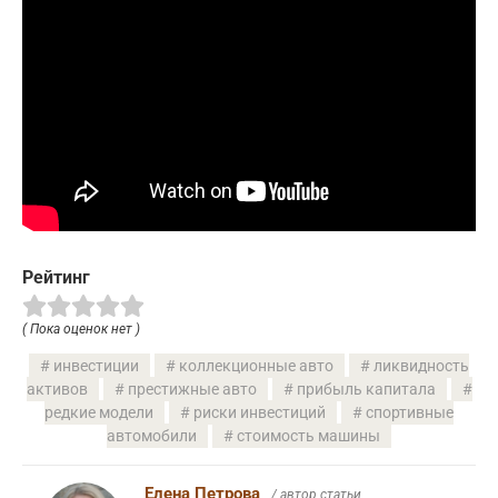
Рейтинг
( Пока оценок нет )
инвестиции
коллекционные авто
ликвидность
активов
престижные авто
прибыль капитала
редкие модели
риски инвестиций
спортивные
автомобили
стоимость машины
Елена Петрова
/ автор статьи