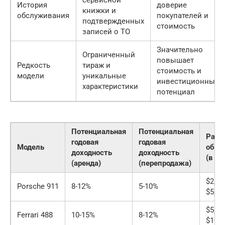
История
доверие
книжки и
обслуживания
покупателей и
подтвержденных
стоимость
записей о ТО
Значительно
Ограниченный
повышает
Редкость
тираж и
стоимость и
модели
уникальные
инвестиционный
характеристики
потенциал
Потенциальная
Потенциальная
Расх
годовая
годовая
Модель
обсл
доходность
доходность
(в год
(аренда)
(перепродажа)
$2,00
Porsche 911
8-12%
5-10%
$5,00
$5,00
Ferrari 488
10-15%
8-12%
$10,0