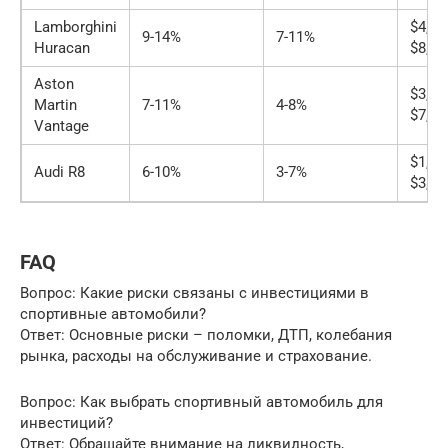
Lamborghini
$4,00
9-14%
7-11%
Huracan
$8,00
Aston
$3,00
Martin
7-11%
4-8%
$7,00
Vantage
$1,50
Audi R8
6-10%
3-7%
$3,00
FAQ
Вопрос: Какие риски связаны с инвестициями в
спортивные автомобили?
Ответ: Основные риски – поломки, ДТП, колебания
рынка, расходы на обслуживание и страхование.
Вопрос: Как выбрать спортивный автомобиль для
инвестиций?
Ответ: Обращайте внимание на ликвидность,