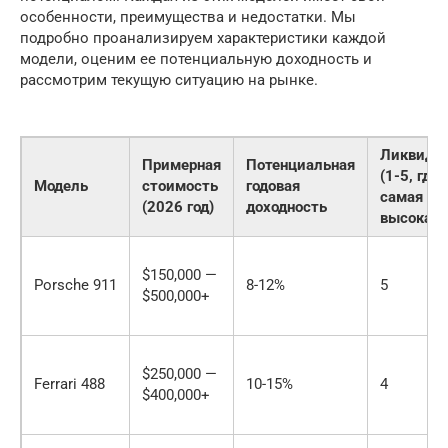
особенности, преимущества и недостатки. Мы
подробно проанализируем характеристики каждой
модели, оценим ее потенциальную доходность и
рассмотрим текущую ситуацию на рынке.
Ликвидн
Примерная
Потенциальная
(1-5, где 
Модель
стоимость
годовая
самая
(2026 год)
доходность
высокая)
$150,000 —
Porsche 911
8-12%
5
$500,000+
$250,000 —
Ferrari 488
10-15%
4
$400,000+