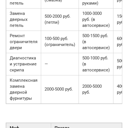
петель
руками)
Замена
1000-3000
500-2000 руб.
1500-
дверных
руб. (в
(петли)
руб.
петель
автосервисе)
Ремонт
500-1500 руб.
100-500 руб.
600-2
ограничителя
(в
(ограничитель)
руб.
двери
автосервисе)
Диагностика
500-1000 руб.
500-1
и устранение
—
(в
руб.
скрипа
автосервисе)
Комплексная
замена
2000-5000
4000-
2000-5000 руб.
дверной
руб.
руб.
фурнитуры
Миф
Правда