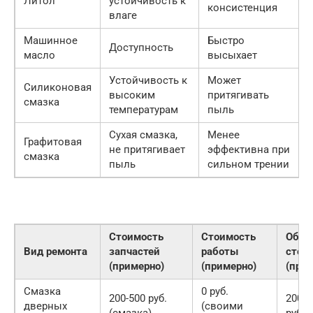
Литол
устойчивость к
консистенция
влаге
Машинное
Быстро
Доступность
масло
высыхает
Устойчивость к
Может
Силиконовая
высоким
притягивать
смазка
температурам
пыль
Сухая смазка,
Менее
Графитовая
не притягивает
эффективна при
смазка
пыль
сильном трении
Стоимость
Стоимость
Общ
Вид ремонта
запчастей
работы
стои
(примерно)
(примерно)
(при
Смазка
0 руб.
200-500 руб.
200-5
дверных
(своими
(смазка)
руб.