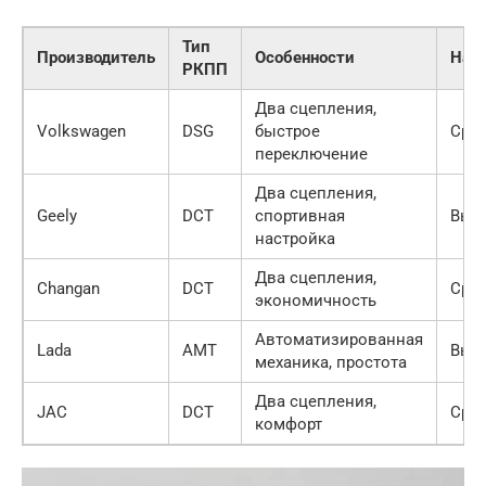
Тип
Производитель
Особенности
Над
РКПП
Два сцепления,
Volkswagen
DSG
быстрое
Сре
переключение
Два сцепления,
Geely
DCT
спортивная
Выс
настройка
Два сцепления,
Changan
DCT
Сре
экономичность
Автоматизированная
Lada
AMT
Выс
механика, простота
Два сцепления,
JAC
DCT
Сре
комфорт