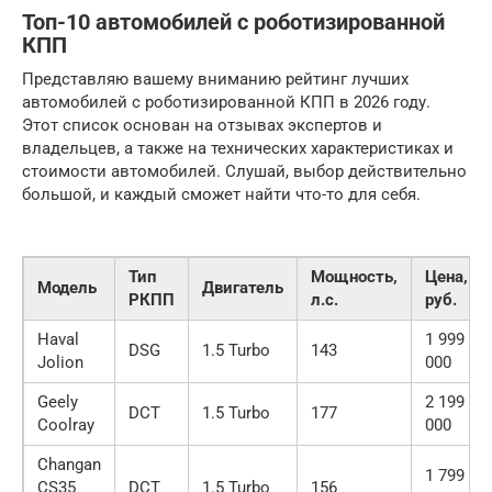
Топ-10 автомобилей с роботизированной
КПП
Представляю вашему вниманию рейтинг лучших
автомобилей с роботизированной КПП в 2026 году.
Этот список основан на отзывах экспертов и
владельцев, а также на технических характеристиках и
стоимости автомобилей. Слушай, выбор действительно
большой, и каждый сможет найти что-то для себя.
Тип
Мощность,
Цена,
Модель
Двигатель
РКПП
л.с.
руб.
Haval
1 999
DSG
1.5 Turbo
143
Jolion
000
Geely
2 199
DCT
1.5 Turbo
177
Coolray
000
Changan
1 799
CS35
DCT
1.5 Turbo
156