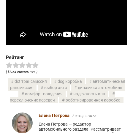
Рейтинг
( Пока оценок нет )
dct трансмиссия
dsg коробка
автоматическая
трансмиссия
выбор авто
динамика автомобиля
комфорт вождения
надежность кпп
переключение передач
роботизированная коробка
Елена Петрова
/ автор статьи
Елена Петрова — редактор
автомобильного раздела. Рассматривает