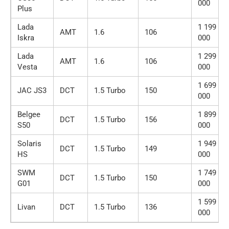
000
Plus
Lada
1 199
AMT
1.6
106
Iskra
000
Lada
1 299
AMT
1.6
106
Vesta
000
1 699
JAC JS3
DCT
1.5 Turbo
150
000
Belgee
1 899
DCT
1.5 Turbo
156
S50
000
Solaris
1 949
DCT
1.5 Turbo
149
HS
000
SWM
1 749
DCT
1.5 Turbo
150
G01
000
1 599
Livan
DCT
1.5 Turbo
136
000