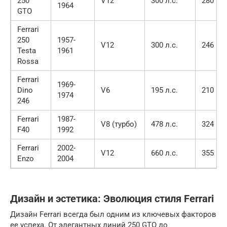
250
V12
300 л.с.
280 км
1964
GTO
Ferrari
250
1957-
V12
300 л.с.
246 км
Testa
1961
Rossa
Ferrari
1969-
Dino
V6
195 л.с.
210 км
1974
246
Ferrari
1987-
V8 (турбо)
478 л.с.
324 км
F40
1992
Ferrari
2002-
V12
660 л.с.
355 км
Enzo
2004
Дизайн и эстетика: Эволюция стиля Ferrari
Дизайн Ferrari всегда был одним из ключевых факторов
ее успеха. От элегантных линий 250 GTO до