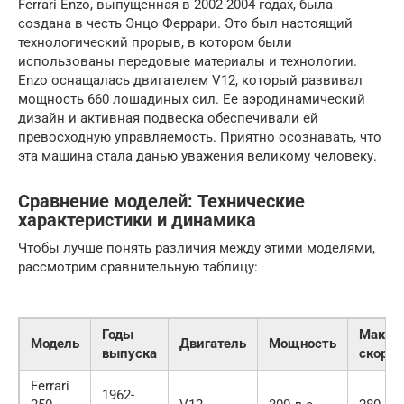
Ferrari Enzo, выпущенная в 2002-2004 годах, была
создана в честь Энцо Феррари. Это был настоящий
технологический прорыв, в котором были
использованы передовые материалы и технологии.
Enzo оснащалась двигателем V12, который развивал
мощность 660 лошадиных сил. Ее аэродинамический
дизайн и активная подвеска обеспечивали ей
превосходную управляемость. Приятно осознавать, что
эта машина стала данью уважения великому человеку.
Сравнение моделей: Технические
характеристики и динамика
Чтобы лучше понять различия между этими моделями,
рассмотрим сравнительную таблицу:
Годы
Макси
Модель
Двигатель
Мощность
выпуска
скорос
Ferrari
1962-