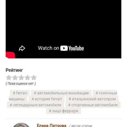
Рейтинг
( Пока оценок нет )
ferrari
автомобильные инновации
гоночные
машины
история ferrari
итальянский автопром
легендарные автомобили
спортивные автомобили
энцо феррари
Елена Петрова
/ автор статьи