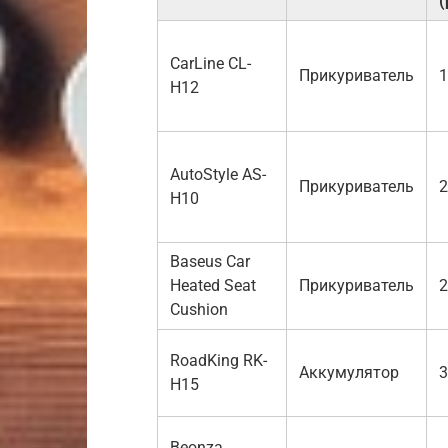
(
CarLine CL-
Прикуриватель
1
H12
AutoStyle AS-
Прикуриватель
2
H10
Baseus Car
Heated Seat
Прикуриватель
2
Cushion
RoadKing RK-
Аккумулятор
3
H15
Beonza