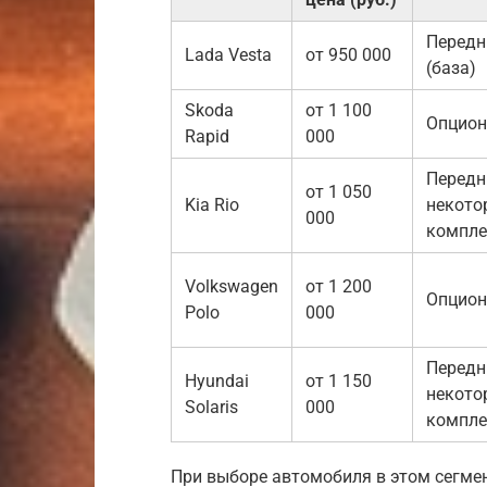
Передн
Lada Vesta
от 950 000
(база)
Skoda
от 1 100
Опцион
Rapid
000
Передн
от 1 050
Kia Rio
некото
000
компле
Volkswagen
от 1 200
Опцион
Polo
000
Передн
Hyundai
от 1 150
некото
Solaris
000
компле
При выборе автомобиля в этом сегме