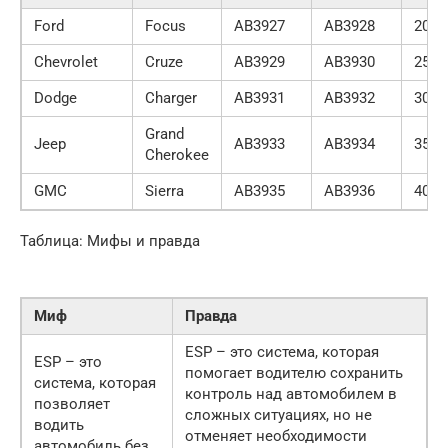
Ford
Focus
AB3927
AB3928
2000
Chevrolet
Cruze
AB3929
AB3930
2500
Dodge
Charger
AB3931
AB3932
3000
Grand
Jeep
AB3933
AB3934
3500
Cherokee
GMC
Sierra
AB3935
AB3936
4000
Таблица: Мифы и правда
Миф
Правда
ESP – это система, которая
ESP – это
помогает водителю сохранить
система, которая
контроль над автомобилем в
позволяет
сложных ситуациях, но не
водить
отменяет необходимости
автомобиль без