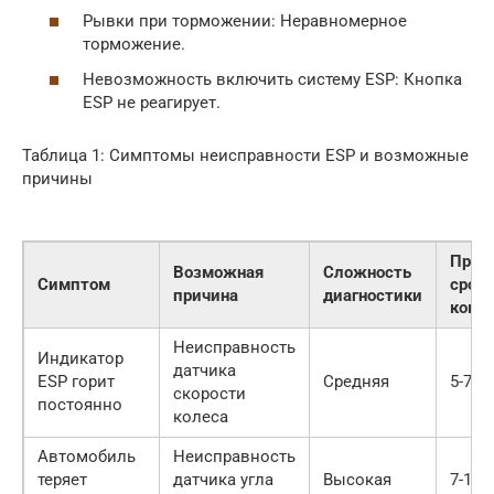
Рывки при торможении: Неравномерное
торможение.
Невозможность включить систему ESP: Кнопка
ESP не реагирует.
Таблица 1: Симптомы неисправности ESP и возможные
причины
Прим
Возможная
Сложность
Симптом
срок
причина
диагностики
комп
Неисправность
Индикатор
датчика
ESP горит
Средняя
5-7 л
скорости
постоянно
колеса
Автомобиль
Неисправность
теряет
датчика угла
Высокая
7-10 