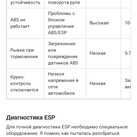
устойчивость
поворота руля
Проблемы с
ABS не
блоком
Высокая
10+ л
работает
управления
ABS/ESP
Загрязнение
Рывки при
или
Низкая
5-7 л
торможении
повреждение
датчиков ABS
Низкое
Круиз-
напряжение в
Завис
контроль
Низкая
сети
акку
отключается
автомобиля
Диагностика ESP
Для точной диагностики ESP необходимо специальное
оборудование. Я помню, как пыталась разобраться