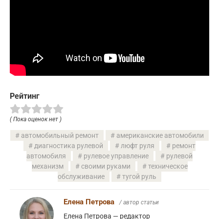
Рейтинг
( Пока оценок нет )
автомобильный ремонт
американские автомобили
диагностика рулевой
люфт руля
ремонт
автомобиля
рулевое управление
рулевой
механизм
своими руками
техническое
обслуживание
тугой руль
Елена Петрова
/ автор статьи
Елена Петрова — редактор