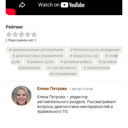
Рейтинг
( Пока оценок нет )
американские автомобили
безопасность вождения
диагностика управления
жидкость гур
люфт
руля
ремонт руля
рулевая рейка
рулевое
управление
стук рулевого
техническое
обслуживание
Елена Петрова
/ автор статьи
Елена Петрова — редактор
автомобильного раздела. Рассматривает
вопросы диагностики неисправностей и
правильного ТО.