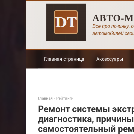
Перейти
к
АВТО-
контенту
Все про починку, 
автомобилей сво
Главная страница
Аксессуары
Главная
»
Рейтинги
Ремонт системы экст
диагностика, причины
самостоятельный ре