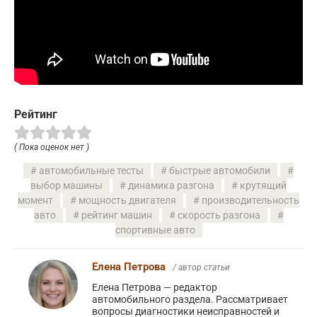
Рейтинг
( Пока оценок нет )
автомобильные тесты
быстрые автомобили
выбор машины
динамика разгона
крутящий
момент
мощность двигателя
производительность
авто
рейтинг машин
скорость разгона
спортивные авто
Елена Петрова
/ автор статьи
Елена Петрова — редактор
автомобильного раздела. Рассматривает
вопросы диагностики неисправностей и