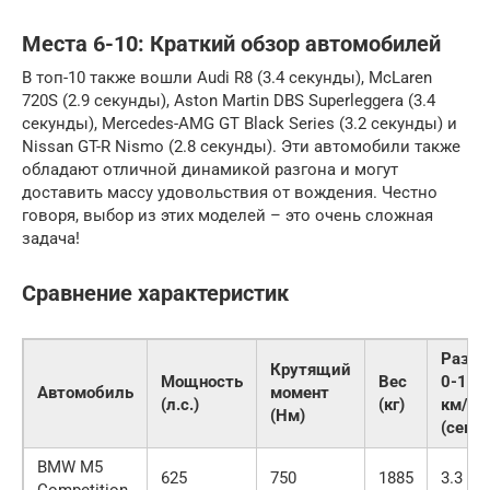
Места 6-10: Краткий обзор автомобилей
В топ-10 также вошли Audi R8 (3.4 секунды), McLaren
720S (2.9 секунды), Aston Martin DBS Superleggera (3.4
секунды), Mercedes-AMG GT Black Series (3.2 секунды) и
Nissan GT-R Nismo (2.8 секунды). Эти автомобили также
обладают отличной динамикой разгона и могут
доставить массу удовольствия от вождения. Честно
говоря, выбор из этих моделей – это очень сложная
задача!
Сравнение характеристик
Разго
Крутящий
Мощность
Вес
0-100
Автомобиль
момент
(л.с.)
(кг)
км/ч
(Нм)
(сек)
BMW M5
625
750
1885
3.3