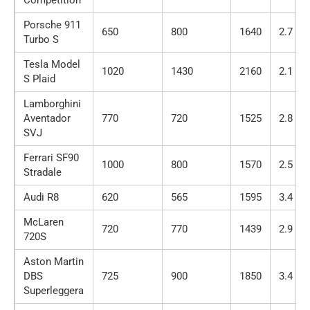
Competition
Porsche 911
650
800
1640
2.7
Turbo S
Tesla Model
1020
1430
2160
2.1
S Plaid
Lamborghini
Aventador
770
720
1525
2.8
SVJ
Ferrari SF90
1000
800
1570
2.5
Stradale
Audi R8
620
565
1595
3.4
McLaren
720
770
1439
2.9
720S
Aston Martin
DBS
725
900
1850
3.4
Superleggera