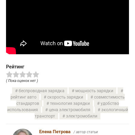
Рейтинг
( Пока оценок нет )
беспроводная зарядка
мощность зарядки
рейтинг авто
скорость зарядки
совместимость
стандартов
технология зарядки
удобство
использования
цена электромобиля
экологичный
транспорт
электромобили
Елена Петрова
/ автор статьи