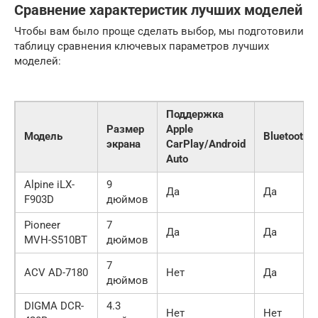
Сравнение характеристик лучших моделей
Чтобы вам было проще сделать выбор, мы подготовили
таблицу сравнения ключевых параметров лучших
моделей:
Поддержка
Размер
Apple
Модель
Bluetooth
экрана
CarPlay/Android
Auto
Alpine iLX-
9
Да
Да
F903D
дюймов
Pioneer
7
Да
Да
MVH-S510BT
дюймов
7
ACV AD-7180
Нет
Да
дюймов
DIGMA DCR-
4.3
Нет
Нет