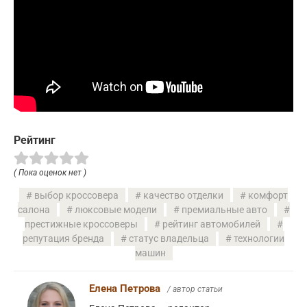
Рейтинг
( Пока оценок нет )
выбор кроссовера
качество отделки
комфорт
салона
люксовые модели
премиальные авто
престижные кроссоверы
рейтинг автомобилей
репутация бренда
статус владельца
технологии
машин
Елена Петрова
/ автор статьи