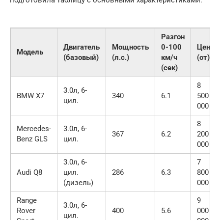
подготовила таблицу с основными характеристиками:
Разгон
Двигатель
Мощность
0-100
Цена
Модель
(базовый)
(л.с.)
км/ч
(от)
(сек)
8
3.0л, 6-
BMW X7
340
6.1
500
цил.
000
8
Mercedes-
3.0л, 6-
367
6.2
200
Benz GLS
цил.
000
3.0л, 6-
7
Audi Q8
цил.
286
6.3
800
(дизель)
000
Range
9
3.0л, 6-
Rover
400
5.6
000
цил.