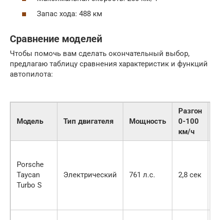
Запас хода: 488 км
Сравнение моделей
Чтобы помочь вам сделать окончательный выбор,
предлагаю таблицу сравнения характеристик и функций
автопилота:
Разгон
У
Модель
Тип двигателя
Мощность
0-100
а
км/ч
Porsche
Taycan
Электрический
761 л.с.
2,8 сек
2
Turbo S