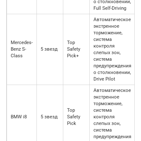
о столкновении,
Full Self-Driving
Автоматическое
экстренное
торможение,
система
Mercedes-
Top
контроля
Benz S-
5 звезд
Safety
слепых зон,
Class
Pick+
система
предупреждения
о столкновении,
Drive Pilot
Автоматическое
экстренное
торможение,
Top
система
BMW i8
5 звезд
Safety
контроля
Pick
слепых зон,
система
предупреждения