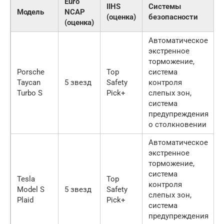
Euro
IIHS
Системы
Модель
NCAP
(оценка)
безопасности
(оценка)
Автоматическое
экстренное
торможение,
Porsche
Top
система
Taycan
5 звезд
Safety
контроля
Turbo S
Pick+
слепых зон,
система
предупреждения
о столкновении
Автоматическое
экстренное
торможение,
система
Tesla
Top
контроля
Model S
5 звезд
Safety
слепых зон,
Plaid
Pick+
система
предупреждения