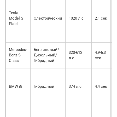
Tesla
Model S
Электрический
1020 л.с.
2,1 сек
2
Plaid
Mercedes-
Бензиновый/
320-612
4,9-6,3
Benz S-
Дизельный/
3
л.с.
сек
Class
Гибридный
BMW i8
Гибридный
374 л.с.
4,4 сек
2