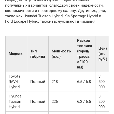
популярных вариантов, благодаря своей надежности,
экономичности и просторному салону. Другие модели,
такие как Hyundai Tucson Hybrid, Kia Sportage Hybrid и
Ford Escape Hybrid, также заслуживают внимания.
Расход
топлива
Цена
Тип
Мощность
(город/
Модель
(от,
гибрида
(л.с.)
трасса,
руб.)
л/100
км)
Toyota
3
RAV4
Полный
218
6.5 / 6.8
500
Hybrid
000
Hyundai
3
Tucson
Полный
226
6.2 / 6.5
200
Hybrid
000