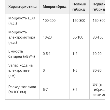
Полный
Подключ
Характеристика
Микрогибрид
гибрид
гибрид (
Мощность ДВС
100-200
150-300
150-300
(л.с.)
Мощность
электромотора
10-20
50-100
80-150
(л.с.)
Емкость
0.5-1
1-2
10-20
батареи (кВт*ч)
Запас хода на
электротяге
0
1-5
30-80
(км)
2-3 (в
Расход топлива
5-7
3-5
гибридно
(л/100 км)
режиме)