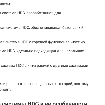
овиям.
ая система HDC, разработанная для
ежная система HDC, обеспечивающая безопасный
упная система HDC с хорошей функциональностью.
тема HDC, идеально подходящая для небольших
я система HDC с интеграцией с другими системами
ли разных классов и ценовых категорий, поэтому
риант.
ор системы HDC и ее особенности