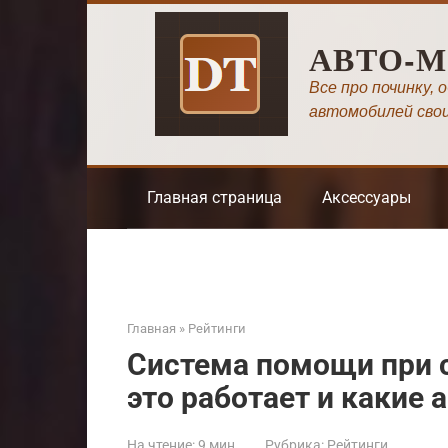
Перейти
к
АВТО-
контенту
Все про починку, 
автомобилей сво
Главная страница
Аксессуары
Главная
»
Рейтинги
Система помощи при с
это работает и какие
На чтение:
9 мин
Рубрика:
Рейтинги