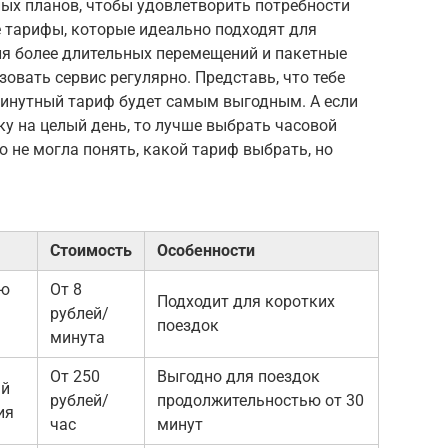
ных планов, чтобы удовлетворить потребности
е тарифы, которые идеально подходят для
ля более длительных перемещений и пакетные
зовать сервис регулярно. Представь, что тебе
минутный тариф будет самым выгодным. А если
у на целый день, то лучше выбрать часовой
о не могла понять, какой тариф выбрать, но
Стоимость
Особенности
ую
От 8
Подходит для коротких
рублей/
поездок
минута
От 250
Выгодно для поездок
ый
рублей/
продолжительностью от 30
ия
час
минут