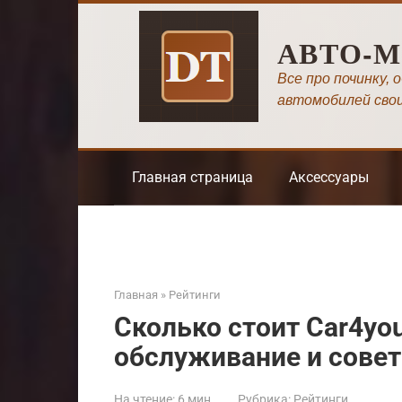
Перейти
к
АВТО-
контенту
Все про починку, 
автомобилей сво
Главная страница
Аксессуары
Главная
»
Рейтинги
Сколько стоит Car4you
обслуживание и сове
На чтение:
6 мин
Рубрика:
Рейтинги