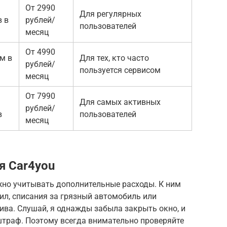
От 2990
Для регулярных
в в
рублей/
пользователей
месяц
От 4990
м в
Для тех, кто часто
рублей/
пользуется сервисом
месяц
От 7990
Для самых активных
рублей/
в
пользователей
месяц
я Car4you
но учитывать дополнительные расходы. К ним
ил, списания за грязный автомобиль или
ива. Слушай, я однажды забыла закрыть окно, и
траф. Поэтому всегда внимательно проверяйте