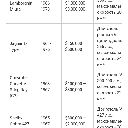
350 л.с.,
Lamborghini
1966-
$1,000,000 —
максимальная
Miura
1973
$3,000,000
скорость 280
км/ч
Двигатель
рядный 6-
цилиндровый,
Jaguar E-
1961-
$150,000 —
265 л.с.,
Type
1975
$500,000
максимальная
скорость 241
км/ч
Двигатель V8,
Chevrolet
300-400 л.с.,
Corvette
1963-
$100,000 —
максимальная
Sting Ray
1967
$300,000
скорость 225
(C2)
км/ч
Двигатель V8,
427 л.с.,
Shelby
1965-
$800,000 —
максимальная
Cobra 427
1967
$2,000,000
скорость 260