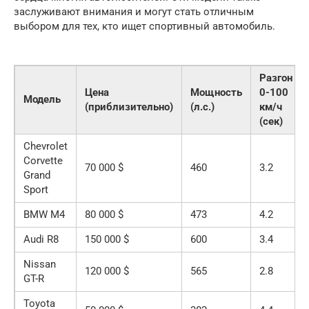
заслуживают внимания и могут стать отличным
выбором для тех, кто ищет спортивный автомобиль.
Разгон
Цена
Мощность
0-100
Модель
(приблизительно)
(л.с.)
км/ч
(сек)
Chevrolet
Corvette
70 000 $
460
3.2
Grand
Sport
BMW M4
80 000 $
473
4.2
Audi R8
150 000 $
600
3.4
Nissan
120 000 $
565
2.8
GT-R
Toyota