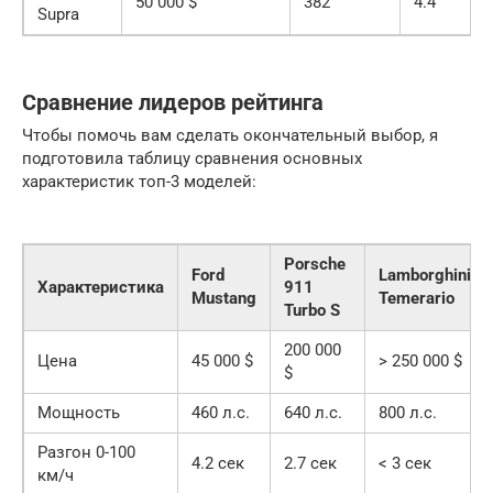
50 000 $
382
4.4
Supra
Сравнение лидеров рейтинга
Чтобы помочь вам сделать окончательный выбор, я
подготовила таблицу сравнения основных
характеристик топ-3 моделей:
Porsche
Ford
Lamborghini
Характеристика
911
Mustang
Temerario
Turbo S
200 000
Цена
45 000 $
> 250 000 $
$
Мощность
460 л.с.
640 л.с.
800 л.с.
Разгон 0-100
4.2 сек
2.7 сек
< 3 сек
км/ч