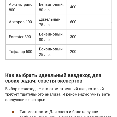
Арктиктранс
Бензиновый,
400
28
800
80 л.с.
Дизельный,
Авторос 190
600
35
75 л.с.
Бензиновый,
Forester 390
300
25
80 л.с.
Бензиновый,
Тофалар 500
200
20
25 л.с.
Как выбрать идеальный вездеход для
своих задач: советы экспертов
Выбор вездехода – это ответственный шаг, который
требует тщательного анализа. Я рекомендую учитывать
следующие факторы:
Тип местности: Для снега и болота лучше