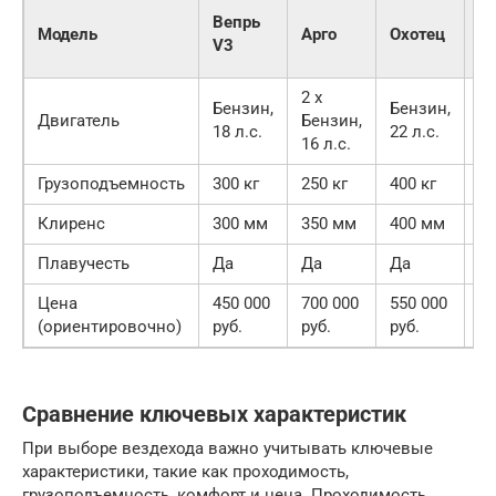
Вепрь
Модель
Арго
Охотец
Р
V3
2 x
Бензин,
Бензин,
Бе
Двигатель
Бензин,
18 л.с.
22 л.с.
25
16 л.с.
Грузоподъемность
300 кг
250 кг
400 кг
50
Клиренс
300 мм
350 мм
400 мм
4
Плавучесть
Да
Да
Да
Д
Цена
450 000
700 000
550 000
60
(ориентировочно)
руб.
руб.
руб.
ру
Сравнение ключевых характеристик
При выборе вездехода важно учитывать ключевые
характеристики, такие как проходимость,
грузоподъемность, комфорт и цена. Проходимость