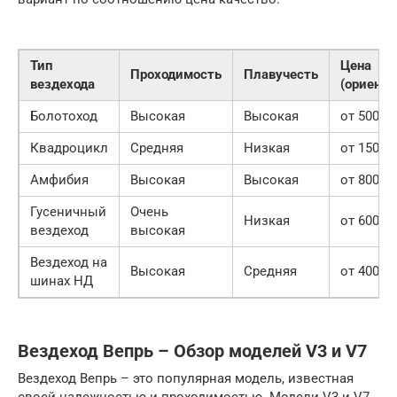
Тип
Цена
Проходимость
Плавучесть
вездехода
(ориенти
Болотоход
Высокая
Высокая
от 500 00
Квадроцикл
Средняя
Низкая
от 150 00
Амфибия
Высокая
Высокая
от 800 00
Гусеничный
Очень
Низкая
от 600 00
вездеход
высокая
Вездеход на
Высокая
Средняя
от 400 00
шинах НД
Вездеход Вепрь – Обзор моделей V3 и V7
Вездеход Вепрь – это популярная модель, известная
своей надежностью и проходимостью. Модели V3 и V7