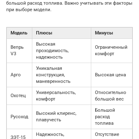
большой расход топлива. Важно учитывать эти факторы
при выборе модели.
Модель
Плюсы
Минусы
Высокая
Вепрь
Ограниченный
проходимость,
V3
комфорт
надежность
Уникальная
Арго
конструкция,
Высокая цена
маневренность
Универсальность,
Относительно
Охотец
комфорт
большой вес
Большой
Высокий клиренс,
Русоход
расход
плавучесть
топлива
Надежность,
Отсутствие
ЗЭТ-15