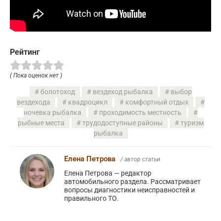
Рейтинг
( Пока оценок нет )
болотоход
вездеход рыбалка
выбор
вездехода
квадроцикл
комфортный отдых
ночевка рыбалка
проходимость местность
рыбные места
трудодоступные районы
туризм
рыбалка
Елена Петрова
/ автор статьи
Елена Петрова — редактор
автомобильного раздела. Рассматривает
вопросы диагностики неисправностей и
правильного ТО.