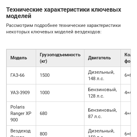
Технические характеристики ключевых
моделей
Рассмотрим подробнее технические характеристики
некоторых ключевых моделей вездеходов:
Грузоподъемность
Коле
Модель
Двигатель
(кг)
форм
Дизельный,
ГАЗ-66
1500
6×6
148 л.с.
Бензиновый,
УАЗ-3909
1000
4×4
128 л.с.
Polaris
Бензиновый,
Ranger XP
680
4×4
87 л.с.
900
Вездеход
Дизельный,
800
6×6