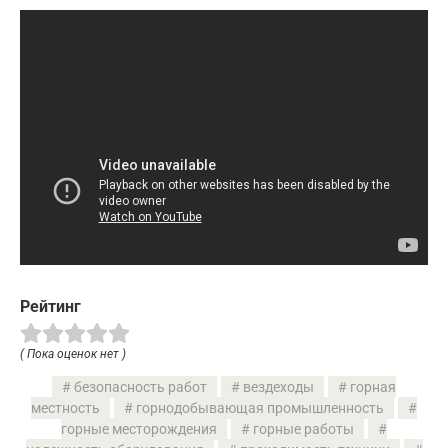
Рейтинг
( Пока оценок нет )
безопасность работ
вездеходы
горная
местность
горнодобывающая промышленность
горные месторождения
горные работы