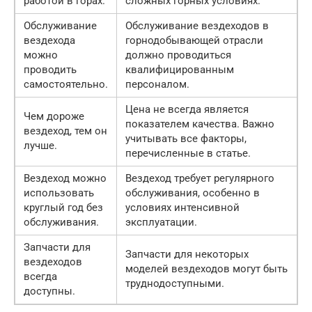
работой в горах.
сложных горных условиях.
Обслуживание
Обслуживание вездеходов в
вездехода
горнодобывающей отрасли
можно
должно проводиться
проводить
квалифицированным
самостоятельно.
персоналом.
Цена не всегда является
Чем дороже
показателем качества. Важно
вездеход, тем он
учитывать все факторы,
лучше.
перечисленные в статье.
Вездеход можно
Вездеход требует регулярного
использовать
обслуживания, особенно в
круглый год без
условиях интенсивной
обслуживания.
эксплуатации.
Запчасти для
Запчасти для некоторых
вездеходов
моделей вездеходов могут быть
всегда
труднодоступными.
доступны.