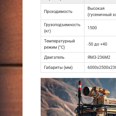
Высокая
Проходимость
(гусеничный х
Грузоподъемность
1500
(кг)
Температурный
-50 до +40
режим (°C)
Двигатель
ЯМЗ-236М2
Габариты (мм)
6000x2500x23