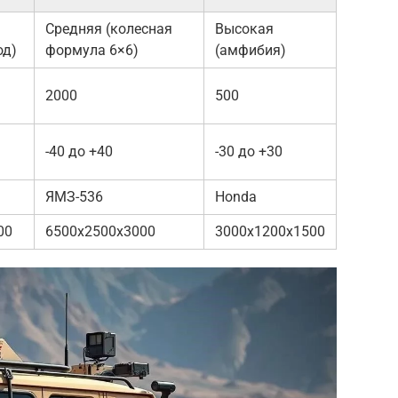
Средняя (колесная
Высокая
од)
формула 6×6)
(амфибия)
2000
500
-40 до +40
-30 до +30
ЯМЗ-536
Honda
00
6500x2500x3000
3000x1200x1500