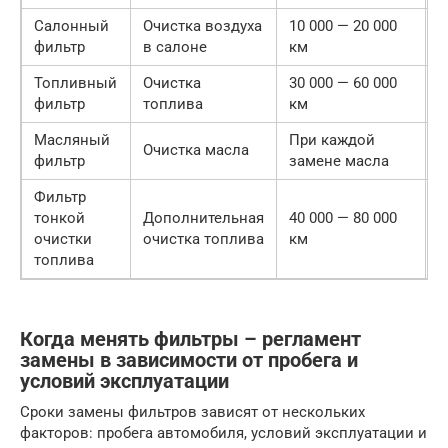
Салонный
Очистка воздуха
10 000 — 20 000
3
фильтр
в салоне
км
р
Топливный
Очистка
30 000 — 60 000
8
фильтр
топлива
км
р
Масляный
При каждой
3
Очистка масла
фильтр
замене масла
р
Фильтр
тонкой
Дополнительная
40 000 — 80 000
1
очистки
очистка топлива
км
3
топлива
Когда менять фильтры – регламент
замены в зависимости от пробега и
условий эксплуатации
Сроки замены фильтров зависят от нескольких
факторов: пробега автомобиля, условий эксплуатации и