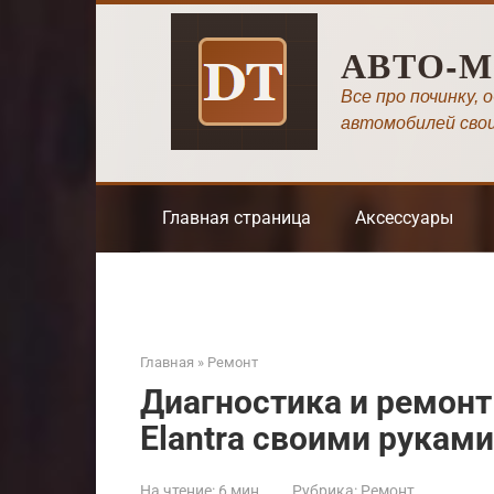
Перейти
к
АВТО-
контенту
Все про починку, 
автомобилей сво
Главная страница
Аксессуары
Главная
»
Ремонт
Диагностика и ремонт
Elantra своими руками
На чтение:
6 мин
Рубрика:
Ремонт