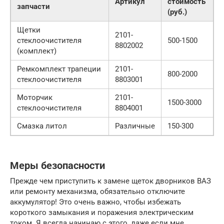
Артикул
стоимость
запчасти
(руб.)
Щетки
2101-
стеклоочистителя
500-1500
8802002
(комплект)
Ремкомплект трапеции
2101-
800-2000
стеклоочистителя
8803001
Моторчик
2101-
1500-3000
стеклоочистителя
8804001
Смазка литол
Различные
150-300
Меры безопасности
Прежде чем приступить к замене щеток дворников ВАЗ
или ремонту механизма, обязательно отключите
аккумулятор! Это очень важно, чтобы избежать
короткого замыкания и поражения электрическим
током. Я всегда начинаю с этого, даже если мне