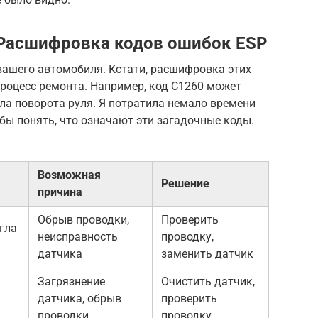
 Расшифровка кодов ошибок ESP
вашего автомобиля. Кстати, расшифровка этих
роцесс ремонта. Например, код C1260 может
ла поворота руля. Я потратила немало времени
обы понять, что означают эти загадочные коды.
Возможная
Решение
причина
Обрыв проводки,
Проверить
гла
неисправность
проводку,
датчика
заменить датчик
Загрязнение
Очистить датчик,
датчика, обрыв
проверить
проводки
проводку