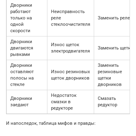
Дворники
работают
Неисправность
только на
реле
Заменить реле
одной
стеклоочистителя
скорости
Дворники
Износ щеток
двигаются
Заменить щетки
электродвигателя
рывками
Дворники
Заменить
оставляют
Износ резиновых
резиновые
полосы на
щеток дворников
щетки
стекле
дворников
Недостаток
Дворники
Смазать
смазки в
заедают
редуктор
редукторе
И напоследок, таблица мифов и правды: