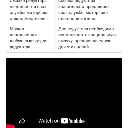
Смазка редуктора
Смазка редуктора
не влияет на срок
значительно продлевает
службы моторчика
срок службы моторчика
стеклоочистителя.
стеклоочистителя.
Можно
Для редуктора необходимо
использовать
использовать специальную
любую смазку для
смазку, предназначенную
редуктора.
для этих целей.