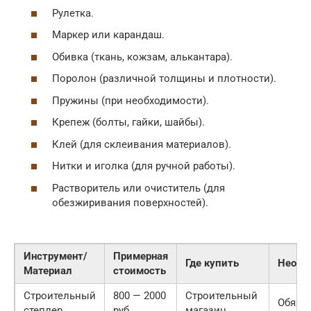
Рулетка.
Маркер или карандаш.
Обивка (ткань, кожзам, алькантара).
Поролон (различной толщины и плотности).
Пружины (при необходимости).
Крепеж (болты, гайки, шайбы).
Клей (для склеивания материалов).
Нитки и иголка (для ручной работы).
Растворитель или очиститель (для
обезжиривания поверхностей).
Инструмент/
Примерная
Где купить
Необх
Материал
стоимость
Строительный
800 — 2000
Строительный
Обяза
степлер
руб.
магазин