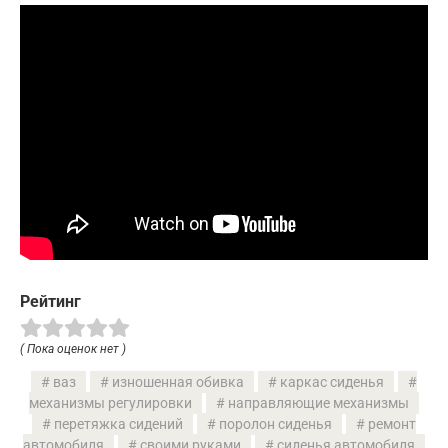
Рейтинг
( Пока оценок нет )
ваз
изношенная обивка
каркас сиденья
механизмы регулировки
направляющие механизмы
перетяжка сидений
поролон сиденья
ремонт
автомобиля
своими руками
сиденья автомобиля