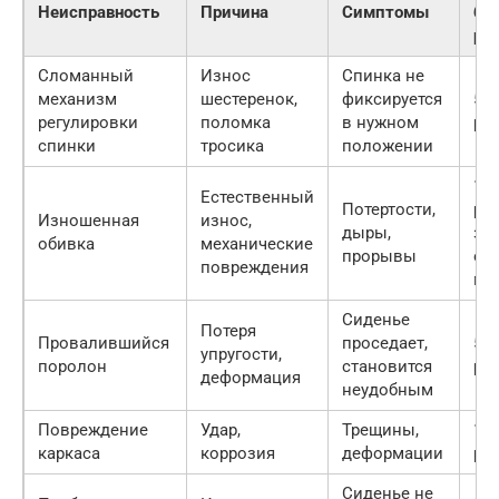
Неисправность
Причина
Симптомы
бю
ре
Сломанный
Износ
Спинка не
механизм
шестеренок,
фиксируется
500
регулировки
поломка
в нужном
руб
спинки
тросика
положении
100
Естественный
Потертости,
руб
Изношенная
износ,
дыры,
за
обивка
механические
прорывы
от
повреждения
ма
Сиденье
Потеря
Провалившийся
проседает,
500
упругости,
поролон
становится
руб
деформация
неудобным
Повреждение
Удар,
Трещины,
100
каркаса
коррозия
деформации
руб
Сиденье не