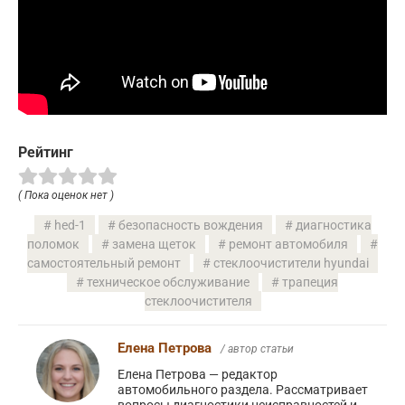
Рейтинг
( Пока оценок нет )
hed-1
безопасность вождения
диагностика
поломок
замена щеток
ремонт автомобиля
самостоятельный ремонт
стеклоочистители hyundai
техническое обслуживание
трапеция
стеклоочистителя
Елена Петрова
/ автор статьи
Елена Петрова — редактор
автомобильного раздела. Рассматривает
вопросы диагностики неисправностей и