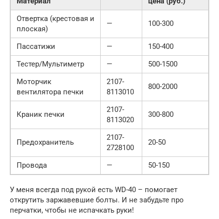
Материал
цена (руб.)
Отвертка (крестовая и
—
100-300
плоская)
Пассатижи
—
150-400
Тестер/Мультиметр
—
500-1500
Моторчик
2107-
800-2000
вентилятора печки
8113010
2107-
Краник печки
300-800
8113020
2107-
Предохранитель
20-50
2728100
Провода
—
50-150
У меня всегда под рукой есть WD-40 – помогает
открутить заржавевшие болты. И не забудьте про
перчатки, чтобы не испачкать руки!