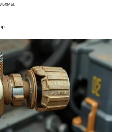
азъемы.
ор.