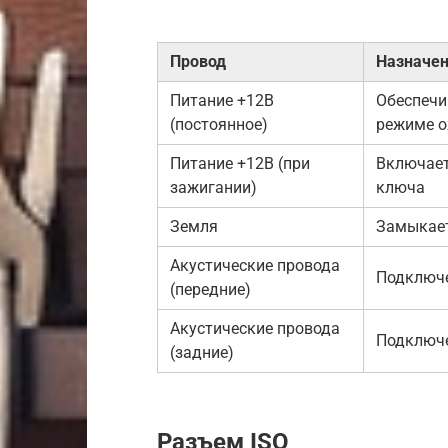
Провод
Назначе
Питание +12В
Обеспечи
(постоянное)
режиме 
Питание +12В (при
Включает
зажигании)
ключа
Земля
Замыкает
Акустические провода
Подключе
(передние)
Акустические провода
Подключе
(задние)
Разъем ISO