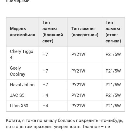
примерами:
Тип
Тип
Модель
лампы
Тип лампы
лампы
автомобиля
(ближний
(поворотник)
(стоп-
свет)
сигнал)
Chery Tiggo
H7
PY21W
P21/5W
4
Geely
H7
PY21W
P21/5W
Coolray
Haval Jolion
H7
PY21W
P21/5W
JAC S5
H4
PY21W
P21/5W
Lifan X50
H4
PY21W
P21/5W
Кстати, я тоже поначалу боялась повредить что-нибудь,
но с опытом приходит уверенность. Главное – не