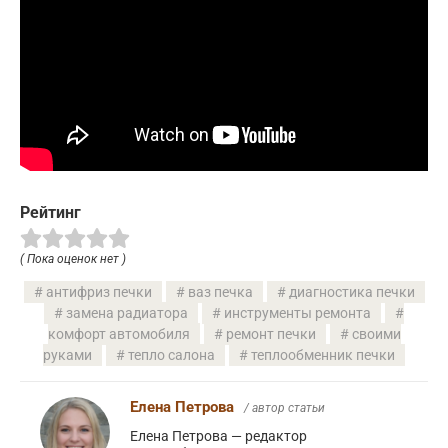
Рейтинг
( Пока оценок нет )
антифриз печки
ваз печка
диагностика печки
замена радиатора
инструменты ремонта
комфорт автомобиля
ремонт печки
своими
руками
тепло салона
теплообменник печки
Елена Петрова
/ автор статьи
Елена Петрова — редактор