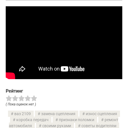
Рейтинг
( Пока оценок нет )
ваз 2109
замена сцепления
износ сцепления
коробка передач
признаки поломки
ремонт
автомобиля
своими руками
советы водителям