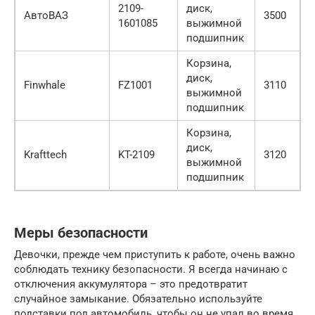
2109-
диск,
АвтоВАЗ
3500
1601085
выжимной
подшипник
Корзина,
диск,
Finwhale
FZ1001
3110
выжимной
подшипник
Корзина,
диск,
Krafttech
KT-2109
3120
выжимной
подшипник
Меры безопасности
Девочки, прежде чем приступить к работе, очень важно
соблюдать технику безопасности. Я всегда начинаю с
отключения аккумулятора – это предотвратит
случайное замыкание. Обязательно используйте
подставки под автомобиль, чтобы он не упал во время