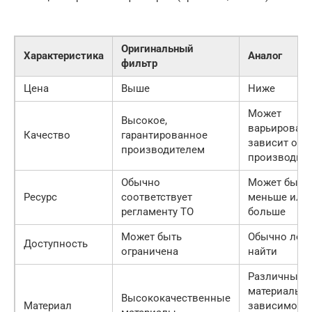
Оригинальный
Характеристика
Аналог
фильтр
Цена
Выше
Ниже
Может
Высокое,
варьировать
Качество
гарантированное
зависит от
производителем
производит
Обычно
Может быть
Ресурс
соответствует
меньше или
регламенту ТО
больше
Может быть
Обычно легк
Доступность
ограничена
найти
Различные
материалы, 
Высококачественные
Материал
зависимост