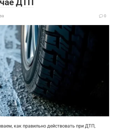
учае ДТП
ва
0
ываем, как правильно действовать при ДТП,