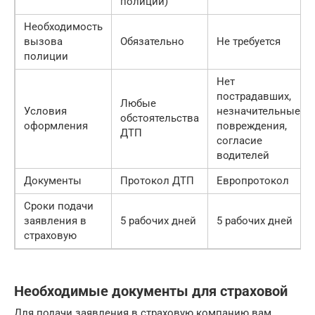
полиции)
Необходимость
вызова
Обязательно
Не требуется
полиции
Нет
пострадавших,
Любые
Условия
незначительные
обстоятельства
оформления
повреждения,
ДТП
согласие
водителей
Документы
Протокол ДТП
Европротокол
Сроки подачи
заявления в
5 рабочих дней
5 рабочих дней
страховую
Необходимые документы для страховой
Для подачи заявления в страховую компанию вам