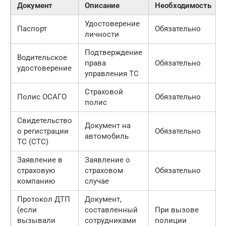
Документ
Описание
Необходимость
Удостоверение
Паспорт
Обязательно
личности
Подтверждение
Водительское
права
Обязательно
удостоверение
управления ТС
Страховой
Полис ОСАГО
Обязательно
полис
Свидетельство
Документ на
о регистрации
Обязательно
автомобиль
ТС (СТС)
Заявление в
Заявление о
страховую
страховом
Обязательно
компанию
случае
Протокол ДТП
Документ,
(если
составленный
При вызове
вызывали
сотрудниками
полиции