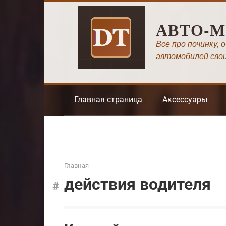
Перейти
к
АВТО-
контенту
Все про починку, 
автомобилей сво
Главная страница
Аксессуары
Главная
действия водителя