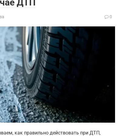
учае ДТП
ва
0
ываем, как правильно действовать при ДТП,