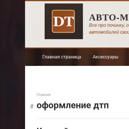
Перейти
к
АВТО-
контенту
Все про починку, 
автомобилей сво
Главная страница
Аксессуары
Главная
оформление дтп