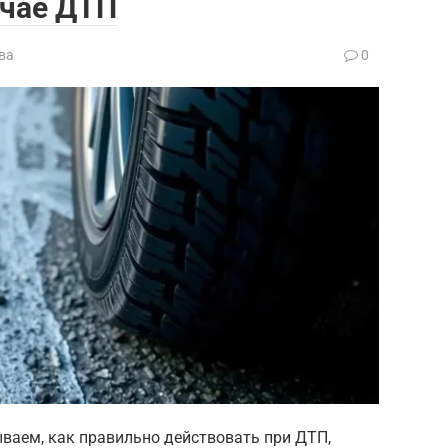
учае ДТП
ва
0
ываем, как правильно действовать при ДТП,