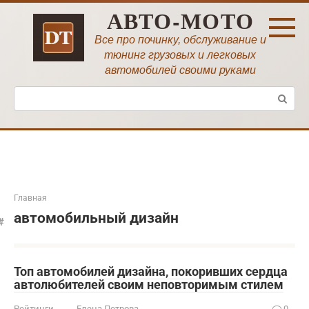
Перейти
АВТО-МОТО
к
контенту
Все про починку, обслуживание и
тюнинг грузовых и легковых
автомобилей своими руками
Поиск:
Главная
автомобильный дизайн
Топ автомобилей дизайна, покоривших сердца
автолюбителей своим неповторимым стилем
Рейтинги
Елена Петрова
0