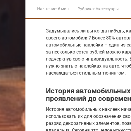
На чтение:
6 мин
Рубрика:
Аксессуары
Задумывались ли вы когда-нибудь, к
своего автомобиля? Более 80% автовл
автомобильные наклейки – один из са
за несколько сотен рублей можно кар
подчеркнув свою индивидуальность. В
нужно знать о наклейках на авто, чт
наслаждаться стильным тюнингом.
История автомобильных
проявлений до совреме
История автомобильных наклеек нача
использовать их для обозначения сво
разряд декоративных элементов, по
владельца. Сегодня это целое искусс