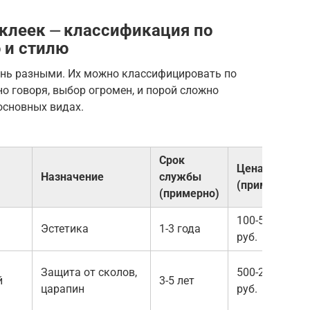
клеек ⏤ классификация по
 и стилю
нь разными. Их можно классифицировать по
но говоря, выбор огромен, и порой сложно
основных видах.
Срок
Цена
Назначение
службы
(примерно)
(примерно)
100-500
Эстетика
1-3 года
руб.
Защита от сколов,
500-2000
й
3-5 лет
царапин
руб.