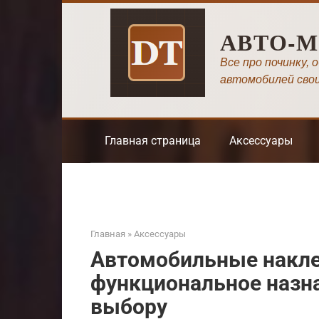
Перейти
к
АВТО-
контенту
Все про починку, 
автомобилей сво
Главная страница
Аксессуары
Главная
»
Аксессуары
Автомобильные наклей
функциональное назна
выбору