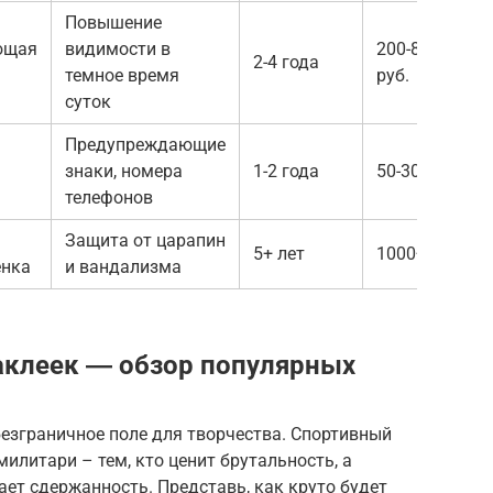
Повышение
ющая
видимости в
200-800
2-4 года
темное время
руб.
суток
Предупреждающие
знаки, номера
1-2 года
50-300 руб.
телефонов
Защита от царапин
5+ лет
1000+ руб.
енка
и вандализма
аклеек ― обзор популярных
езграничное поле для творчества. Спортивный
илитари – тем, кто ценит брутальность, а
ает сдержанность. Представь, как круто будет