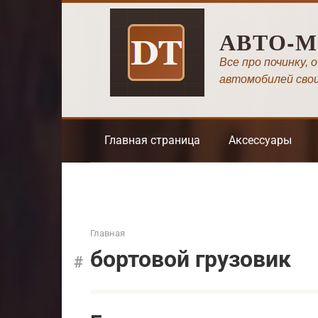
Перейти
к
АВТО-
контенту
Все про починку, 
автомобилей сво
Главная страница
Аксессуары
Главная
бортовой грузовик