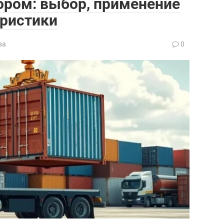
ором: выбор, применение
еристики
ва
0