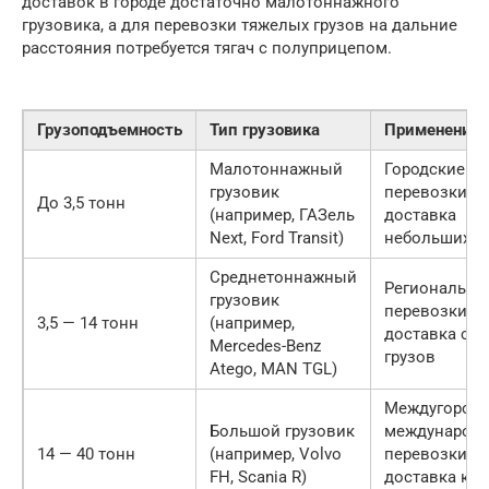
доставок в городе достаточно малотоннажного
грузовика, а для перевозки тяжелых грузов на дальние
расстояния потребуется тягач с полуприцепом.
Грузоподъемность
Тип грузовика
Применение
Малотоннажный
Городские
грузовик
перевозки,
До 3,5 тонн
(например, ГАЗель
доставка
Next, Ford Transit)
небольших г
Среднетоннажный
Региональны
грузовик
перевозки,
3,5 — 14 тонн
(например,
доставка сре
Mercedes-Benz
грузов
Atego, MAN TGL)
Междугородн
Большой грузовик
международ
14 — 40 тонн
(например, Volvo
перевозки,
FH, Scania R)
доставка кр