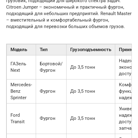
грузовик, подходящий для широкого спектра задач.
Citroen Jumper – экономичный и практичный фургон,
подходящий для небольших предприятий. Renault Master
– вместительный и комфортабельный фургон,
подходящий для перевозки больших объемов грузов.
Модель
Тип
Грузоподъемность
Преиму
Надежно
ГАЗель
Бортовой/
До 3,5 тонн
экономи
Next
Фургон
доступн
Mercedes-
Комфорт
Benz
Фургон
До 3,5 тонн
функцио
Sprinter
надежно
Универс
Ford
надежно
Фургон
До 3,5 тонн
Transit
доступн
запчаст