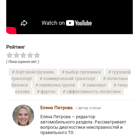
Рейтинг
( Пока оценок нет )
бортовой грузовик
выбор грузовика
грузовой
транспорт
коммерческий транспорт
логистика
бизнеса
перевозка грузов
самосвал
типы
кузова
фургон
эффективность логистики
Елена Петрова
/ автор статьи
Елена Петрова — редактор
автомобильного раздела. Рассматривает
вопросы диагностики неисправностей и
правильного ТО.