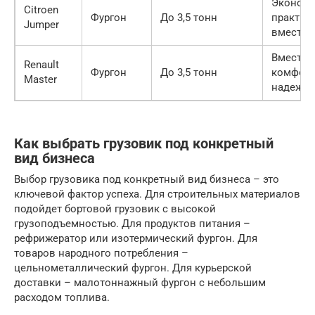
Экономи
Citroen
Фургон
До 3,5 тонн
практич
Jumper
вместит
Вместит
Renault
Фургон
До 3,5 тонн
комфорт
Master
надежно
Как выбрать грузовик под конкретный
вид бизнеса
Выбор грузовика под конкретный вид бизнеса – это
ключевой фактор успеха. Для строительных материалов
подойдет бортовой грузовик с высокой
грузоподъемностью. Для продуктов питания –
рефрижератор или изотермический фургон. Для
товаров народного потребления –
цельнометаллический фургон. Для курьерской
доставки – малотоннажный фургон с небольшим
расходом топлива.