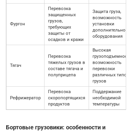
Перевозка
Защита груза,
защищенных
возможность
грузов,
Фургон
установки
требующих
дополнительного
защиты от
оборудования
осадков и кражи
Высокая
Перевозка
грузоподъемность
тяжелых грузов в
возможность
Тягач
составе тягача и
перевозки
полуприцепа
различных типов
грузов
Перевозка
Поддержание
Рефрижератор
скоропортящихся
необходимой
продуктов
температуры
Бортовые грузовики: особенности и