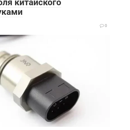
оля китайского
уками
0